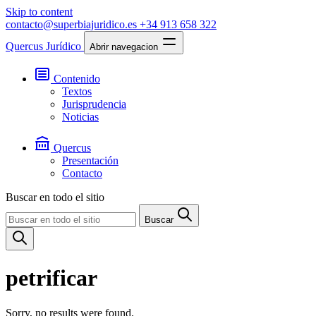
Skip to content
contacto@superbiajuridico.es
+34 913 658 322
Quercus Jurídico
Abrir navegacion
Contenido
Textos
Jurisprudencia
Noticias
Quercus
Presentación
Contacto
Buscar en todo el sitio
Buscar
petrificar
Sorry, no results were found.