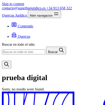
Skip to content
contacto@superbiajuridico.es
+34 913 658 322
Quercus Jurídico
Abrir navegacion
Contenido
Textos
Jurisprudencia
Quercus
Noticias
Presentación
Buscar en todo el sitio
Contacto
Buscar
prueba digital
Sorry, no results were found.