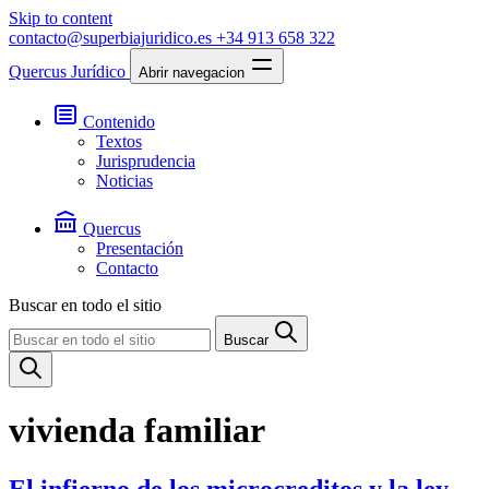
Skip to content
contacto@superbiajuridico.es
+34 913 658 322
Quercus Jurídico
Abrir navegacion
Contenido
Textos
Jurisprudencia
Noticias
Quercus
Presentación
Contacto
Buscar en todo el sitio
Buscar
vivienda familiar
El infierno de los microcreditos y la ley