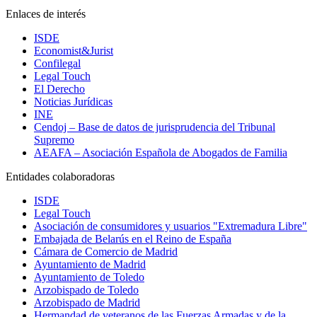
Enlaces de interés
ISDE
Economist&Jurist
Confilegal
Legal Touch
El Derecho
Noticias Jurídicas
INE
Cendoj – Base de datos de jurisprudencia del Tribunal
Supremo
AEAFA – Asociación Española de Abogados de Familia
Entidades colaboradoras
ISDE
Legal Touch
Asociación de consumidores y usuarios "Extremadura Libre"
Embajada de Belarús en el Reino de España
Cámara de Comercio de Madrid
Ayuntamiento de Madrid
Ayuntamiento de Toledo
Arzobispado de Toledo
Arzobispado de Madrid
Hermandad de veteranos de las Fuerzas Armadas y de la