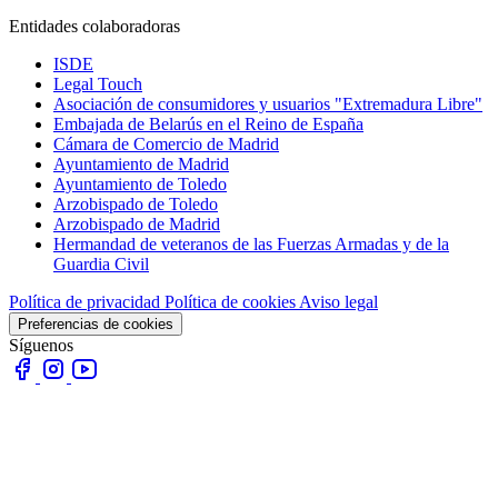
Entidades colaboradoras
ISDE
Legal Touch
Asociación de consumidores y usuarios "Extremadura Libre"
Embajada de Belarús en el Reino de España
Cámara de Comercio de Madrid
Ayuntamiento de Madrid
Ayuntamiento de Toledo
Arzobispado de Toledo
Arzobispado de Madrid
Hermandad de veteranos de las Fuerzas Armadas y de la
Guardia Civil
Política de privacidad
Política de cookies
Aviso legal
Preferencias de cookies
Síguenos