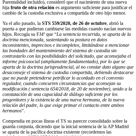
Parentalidad incluido), consideró que el nacimiento de una nueva
hija
fruto de otra relación
es argumento suficiente para justificar el
cambio de la custodia exclusiva a compartida de otro hijo menor.
Ya el año pasado, la
STS 559/2020, de 26 de octubre
, abrió la
puerta a que pudieran cambiarse las medidas cuando nacían nuevos
hijos. Recogía su FJ4º que “
La sentencia recurrida, se aparta de la
doctrina mencionada, sustentando su postura en datos
inconsistentes, imprecisos e incompletos, limitándose a mencionar
las bondades del mantenimiento del sistema de custodia sin
contrastarlo con las posibilidades del solicitado, que aconsejaba el
informe psicosocial (ampliamente fundamentado), por lo que se
aparta de la doctrina jurisprudencial, al no constar dato alguno que
desaconseje el sistema de custodia compartida, debiendo destacarse
que no puede pretenderse petrificar lo acordado en el convenio
regulador, cuando concurren circunstancias que aconsejan su
modificación ( sentencia 654/2018, de 20 de noviembre), unido a la
constatación de una capacidad de diálogo suficiente por los
progenitores y la existencia de una nueva hermana, de la nueva
relación del padre, lo que exige primar el contacto entre ambos
hermanos
”.
Compendia en pocas líneas el TS su parecer consolidado sobre la
guarda conjunta, diciendo que la inicial sentencia de la AP Madrid
se aparta de la pacífica doctrina existente (recordemos las