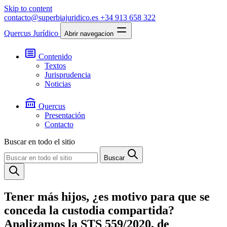
Skip to content
contacto@superbiajuridico.es
+34 913 658 322
Quercus Jurídico
Abrir navegacion
Contenido
Textos
Jurisprudencia
Noticias
Quercus
Presentación
Contacto
Buscar en todo el sitio
Buscar
Tener más hijos, ¿es motivo para que se
conceda la custodia compartida?
Analizamos la STS 559/2020, de