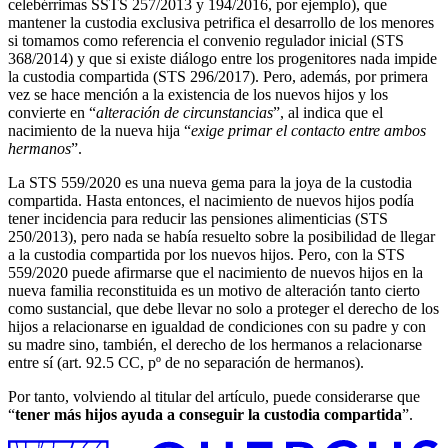
celebérrimas SSTS 257/2013 y 194/2016, por ejemplo), que
mantener la custodia exclusiva petrifica el desarrollo de los menores
si tomamos como referencia el convenio regulador inicial (STS
368/2014) y que si existe diálogo entre los progenitores nada impide
la custodia compartida (STS 296/2017). Pero, además, por primera
vez se hace mención a la existencia de los nuevos hijos y los
convierte en “
alteración de circunstancias
”, al indica que el
nacimiento de la nueva hija “
exige primar el contacto entre ambos
hermanos
”.
La STS 559/2020 es una nueva gema para la joya de la custodia
compartida. Hasta entonces, el nacimiento de nuevos hijos podía
tener incidencia para reducir las pensiones alimenticias (STS
250/2013), pero nada se había resuelto sobre la posibilidad de llegar
a la custodia compartida por los nuevos hijos. Pero, con la STS
559/2020 puede afirmarse que el nacimiento de nuevos hijos en la
nueva familia reconstituida es un motivo de alteración tanto cierto
como sustancial, que debe llevar no solo a proteger el derecho de los
hijos a relacionarse en igualdad de condiciones con su padre y con
su madre sino, también, el derecho de los hermanos a relacionarse
entre sí (art. 92.5 CC, pº de no separación de hermanos).
Por tanto, volviendo al titular del artículo, puede considerarse que
“
tener más hijos ayuda a conseguir la custodia compartida
”.