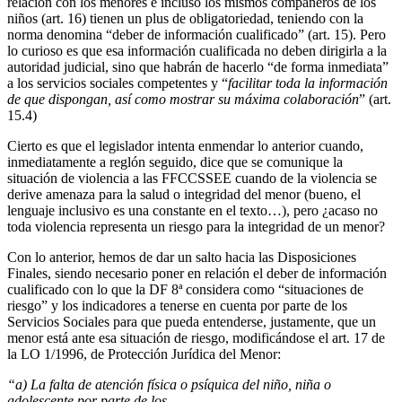
relación con los menores e incluso los mismos compañeros de los
niños (art. 16) tienen un plus de obligatoriedad, teniendo con la
norma denomina “deber de información cualificado” (art. 15). Pero
lo curioso es que esa información cualificada no deben dirigirla a la
autoridad judicial, sino que habrán de hacerlo “de forma inmediata”
a los servicios sociales competentes y “
facilitar toda la información
de que dispongan, así como mostrar su máxima colaboración
” (art.
15.4)
Cierto es que el legislador intenta enmendar lo anterior cuando,
inmediatamente a reglón seguido, dice que se comunique la
situación de violencia a las FFCCSSEE cuando de la violencia se
derive amenaza para la salud o integridad del menor (bueno, el
lenguaje inclusivo es una constante en el texto…), pero ¿acaso no
toda violencia representa un riesgo para la integridad de un menor?
Con lo anterior, hemos de dar un salto hacia las Disposiciones
Finales, siendo necesario poner en relación el deber de información
cualificado con lo que la DF 8ª considera como “situaciones de
riesgo” y los indicadores a tenerse en cuenta por parte de los
Servicios Sociales para que pueda entenderse, justamente, que un
menor está ante esa situación de riesgo, modificándose el art. 17 de
la LO 1/1996, de Protección Jurídica del Menor:
“a) La falta de atención física o psíquica del niño, niña o
adolescente por parte de los