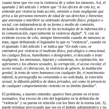
cuanto tiene que ver con la violencia de y sobre los menores. Así, el
apartado 2 del artículo 1 refiere que “
A los efectos de esta ley, se
entiende por violencia toda acción, omisión o trato negligente que
priva a las personas menores de edad de sus derechos y bienestar,
que amenaza o interfiere su ordenado desarrollo físico, psíquico o
social, con independencia de su forma y medio de comisión,
incluida la realizada a través de las tecnologías de la información y
la comunicación, especialmente la violencia digital
”. Y, con un
evidente exceso de celo, siempre bienvenido cuando de menores se
trata, sigue definiendo el legislador lo que es “violencia”, cuando en
el apartado 3 del artículo 1 se indica que “
En todo caso, se
entenderá por violencia el maltrato físico, psicológico o emocional,
los castigos físicos, humillantes o denigrantes, el descuido o trato
negligente, las amenazas, injurias y calumnias, la explotación, las
agresiones y los abusos sexuales, la corrupción, el acoso escolar, el
acoso sexual, el ciberacoso, la violencia de género, la mutilación
genital, la trata de seres humanos con cualquier fin, el matrimonio
infantil, la pornografía no consentida o no solicitada, la extorsión
sexual, la difusión pública de datos privados, así como la presencia
de cualquier comportamiento violento en su ámbito familiar
”.
El problema, a nuestro entender, aparece bien pronto en el texto
normativo. Ese exceso de celo del legislador en la definición de
“violencia” y su puesta en relación con los fines de la norma (art. 3),
puede terminar provocando que sea en el ámbito administrativo y no