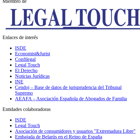
Miembro de
Enlaces de interés
ISDE
Economist&Jurist
Confilegal
Legal Touch
El Derecho
Noticias Jurídicas
INE
Cendoj – Base de datos de jurisprudencia del Tribunal
Supremo
AEAFA – Asociación Española de Abogados de Familia
Entidades colaboradoras
ISDE
Legal Touch
Asociación de consumidores y usuarios "Extremadura Libre"
Embajada de Belarús en el Reino de España