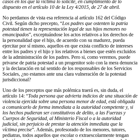
casos en los que la víctima lo solicite, en cumplimiento de lo
dispuesto en el artículo 10 de la Ley 4/2015, de 27 de abril.
No perdamos de vista esa referencia al artículo 162 del Código
Civil. Según dicho precepto, “
Los padres que ostenten la patria
potestad tienen la representación legal de sus hijos menores no
emancipados
”, exceptuándose los actos relativos a los derechos de
la personalidad que el hijo, de acuerdo con su madurez, pueda
ejercitar por sí mismo, aquellos en que exista conflicto de intereses
entre los padres y el hijo y los relativos a bienes que estén excluidos
de la administración de los padres. Pero si, como veremos, puede
privarse de patria potestad a un progenitor solo con la mera denuncia
y la declaración en tal sentido de los responsables de los Servicios
Sociales, ¿no estamos ante una clara vulneración de la potestad
jurisdiccional?
Uno de los preceptos que más polémica traerá es, sin duda, el
artículo 14: “
Toda persona que advierta indicios de una situación de
violencia ejercida sobre una persona menor de edad, está obligada
a comunicarlo de forma inmediata a la autoridad competente y, si
los hechos pudieran ser constitutivos de delito, a las Fuerzas y
Cuerpos de Seguridad, al Ministerio Fiscal o a la autoridad
judicial, sin perjuicio de prestar la atención inmediata que la
víctima precise
”. Además, profesorado de los menores, tutores,
pediatras, todos aquellos que escolar o extraescolarmente tengan