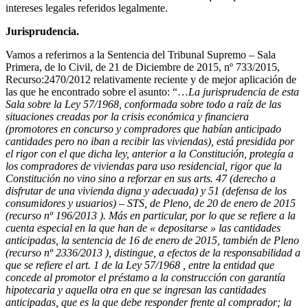
intereses legales referidos legalmente.
Jurisprudencia.
Vamos a referirnos a la Sentencia del Tribunal Supremo – Sala
Primera, de lo Civil, de 21 de Diciembre de 2015, nº 733/2015,
Recurso:2470/2012 relativamente reciente y de mejor aplicación de
las que he encontrado sobre el asunto: “…
La jurisprudencia de esta
Sala sobre la Ley 57/1968, conformada sobre todo a raíz de las
situaciones creadas por la crisis económica y financiera
(promotores en concurso y compradores que habían anticipado
cantidades pero no iban a recibir las viviendas), está presidida por
el rigor con el que dicha ley, anterior a la Constitución, protegía a
los compradores de viviendas para uso residencial, rigor que la
Constitución no vino sino a reforzar en sus arts. 47 (derecho a
disfrutar de una vivienda digna y adecuada) y 51 (defensa de los
consumidores y usuarios) – STS, de Pleno, de 20 de enero de 2015
(recurso nº 196/2013 ). Más en particular, por lo que se refiere a la
cuenta especial en la que han de « depositarse » las cantidades
anticipadas, la sentencia de 16 de enero de 2015, también de Pleno
(recurso nº 2336/2013 ), distingue, a efectos de la responsabilidad a
que se refiere el art. 1 de la Ley 57/1968 , entre la entidad que
concede al promotor el préstamo a la construcción con garantía
hipotecaria y aquella otra en que se ingresan las cantidades
anticipadas, que es la que debe responder frente al comprador; la