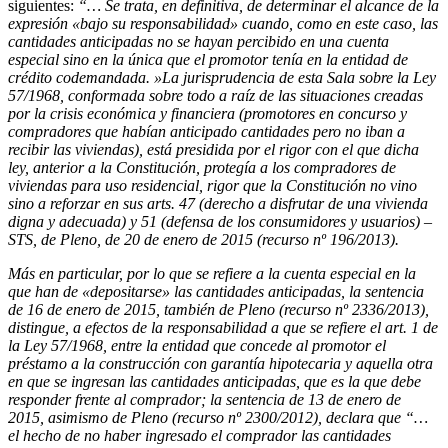
siguientes:
“… Se trata, en definitiva, de determinar el alcance de la
expresión «bajo su responsabilidad» cuando, como en este caso, las
cantidades anticipadas no se hayan percibido en una cuenta
especial sino en la única que el promotor tenía en la entidad de
crédito codemandada. »La jurisprudencia de esta Sala sobre la Ley
57/1968, conformada sobre todo a raíz de las situaciones creadas
por la crisis económica y financiera (promotores en concurso y
compradores que habían anticipado cantidades pero no iban a
recibir las viviendas), está presidida por el rigor con el que dicha
ley, anterior a la Constitución, protegía a los compradores de
viviendas para uso residencial, rigor que la Constitución no vino
sino a reforzar en sus arts. 47 (derecho a disfrutar de una vivienda
digna y adecuada) y 51 (defensa de los consumidores y usuarios) –
STS, de Pleno, de 20 de enero de 2015 (recurso nº 196/2013).
Más en particular, por lo que se refiere a la cuenta especial en la
que han de «depositarse» las cantidades anticipadas, la sentencia
de 16 de enero de 2015, también de Pleno (recurso nº 2336/2013),
distingue, a efectos de la responsabilidad a que se refiere el art. 1 de
la Ley 57/1968, entre la entidad que concede al promotor el
préstamo a la construcción con garantía hipotecaria y aquella otra
en que se ingresan las cantidades anticipadas, que es la que debe
responder frente al comprador; la sentencia de 13 de enero de
2015, asimismo de Pleno (recurso nº 2300/2012), declara que “…
el hecho de no haber ingresado el comprador las cantidades