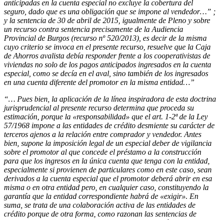
anticipadas en la cuenta especial no excluye la cobertura del
seguro, dado que es una obligación que se impone al vendedor…” ;
y la sentencia de 30 de abril de 2015, igualmente de Pleno y sobre
un recurso contra sentencia precisamente de la Audiencia
Provincial de Burgos (recurso nº 520/2013), es decir de la misma
cuyo criterio se invoca en el presente recurso, resuelve que la Caja
de Ahorros avalista debía responder frente a los cooperativistas de
viviendas no solo de los pagos anticipados ingresados en la cuenta
especial, como se decía en el aval, sino también de los ingresados
en una cuenta diferente del promotor en la misma entidad…”
“… Pues bien, la aplicación de la línea inspiradora de esta doctrina
jurisprudencial al presente recurso determina que proceda su
estimación, porque la «responsabilidad» que el art. 1-2ª de la Ley
57/1968 impone a las entidades de crédito desmiente su carácter de
terceros ajenos a la relación entre comprador y vendedor. Antes
bien, supone la imposición legal de un especial deber de vigilancia
sobre el promotor al que concede el préstamo a la construcción
para que los ingresos en la única cuenta que tenga con la entidad,
especialmente si provienen de particulares como en este caso, sean
derivados a la cuenta especial que el promotor deberá abrir en esa
misma o en otra entidad pero, en cualquier caso, constituyendo la
garantía que la entidad correspondiente habrá de «exigir». En
suma, se trata de una colaboración activa de las entidades de
crédito porque de otra forma, como razonan las sentencias de