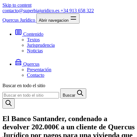
Skip to content
contacto@superbiajuridico.es
+34 913 658 322
Quercus Jurídico
Abrir navegacion
Contenido
Textos
Jurisprudencia
Noticias
Quercus
Presentación
Contacto
Buscar en todo el sitio
Buscar
El Banco Santander, condenado a
devolver 202.000€ a un cliente de Quercus
Jurídico por pagos para una vivienda que