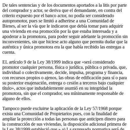
De tales sentencias y de los documentos aportados a la litis por parte
del comprador y actor, se deriva que el demandante, en contra del
criterio expuesto por el banco actor, no podía ser considerado
autopromotor, pues se limitó a adherirse a una Comunidad de
Bienes, al ser la vía que le indicaron que debía tomar para adquirir
una vivienda en esa promoción por la que estaba interesada y a
apoderar a la promotora, para poder seguir adelante la promoción sin
inconvenientes, sin que hiciese acto alguno que permita dudar que la
auténtica y única promotora era la que había recibido las entregas a
cuenta.
EL artículo 9 de la Ley 38/1999 indica que «será considerado
promotor cualquier persona, física o jurídica, pública o privada, que,
individual o colectivamente, decide, impulsa, programa y financia,
con recursos propios o ajenos, las obras de edificación para sí o para
su posterior enajenación, entrega o cesión a terceros bajo cualquier
título», actos que indudablemente asumió en su integridad la
promotora, sin que el comprador, sea mínimamente responsable de
alguno de ellos.
Tampoco puede excluirse la aplicación de la Ley 57/1968 porque
exista una Comunidad de Propietarios pues, con la finalidad de
ampliar la protección a todas las personas que anticipen dinero para
la construcción de sus viviendas, la disposición adicional primera de
la Ley 38/1999 estableció que » a) La expresada normativa será de