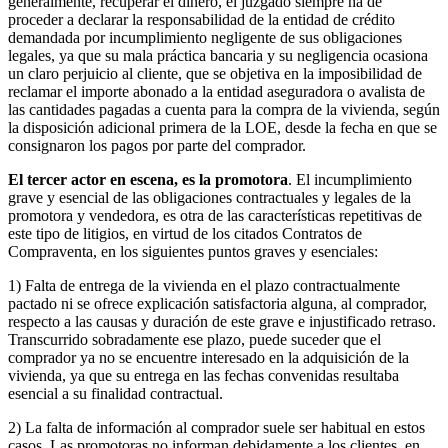
generalmente, recuperar el dinero, el juzgado siempre ha de
proceder a declarar la responsabilidad de la entidad de crédito
demandada por incumplimiento negligente de sus obligaciones
legales, ya que su mala práctica bancaria y su negligencia ocasiona
un claro perjuicio al cliente, que se objetiva en la imposibilidad de
reclamar el importe abonado a la entidad aseguradora o avalista de
las cantidades pagadas a cuenta para la compra de la vivienda, según
la disposición adicional primera de la LOE, desde la fecha en que se
consignaron los pagos por parte del comprador.
El tercer actor en escena, es la promotora
. El incumplimiento
grave y esencial de las obligaciones contractuales y legales de la
promotora y vendedora, es otra de las características repetitivas de
este tipo de litigios, en virtud de los citados Contratos de
Compraventa, en los siguientes puntos graves y esenciales:
1) Falta de entrega de la vivienda en el plazo contractualmente
pactado ni se ofrece explicación satisfactoria alguna, al comprador,
respecto a las causas y duración de este grave e injustificado retraso.
Transcurrido sobradamente ese plazo, puede suceder que el
comprador ya no se encuentre interesado en la adquisición de la
vivienda, ya que su entrega en las fechas convenidas resultaba
esencial a su finalidad contractual.
2) La falta de información al comprador suele ser habitual en estos
casos. Las promotoras no informan debidamente a los clientes, en