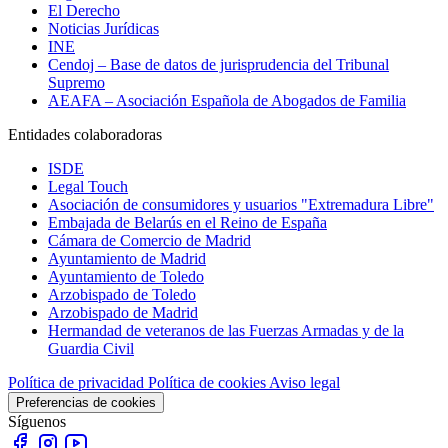
El Derecho
Noticias Jurídicas
INE
Cendoj – Base de datos de jurisprudencia del Tribunal
Supremo
AEAFA – Asociación Española de Abogados de Familia
Entidades colaboradoras
ISDE
Legal Touch
Asociación de consumidores y usuarios "Extremadura Libre"
Embajada de Belarús en el Reino de España
Cámara de Comercio de Madrid
Ayuntamiento de Madrid
Ayuntamiento de Toledo
Arzobispado de Toledo
Arzobispado de Madrid
Hermandad de veteranos de las Fuerzas Armadas y de la
Guardia Civil
Política de privacidad
Política de cookies
Aviso legal
Preferencias de cookies
Síguenos