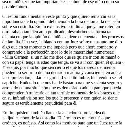
sea un niño, y que tan importante es el ahora de ese niño como su
posible futuro.
Cuestión fundamental en este punto y que quiero remarcar es la
importancia de la opinión del menor a la hora de tomar la decisión
sobre su custodia. En un exhaustivo estudio al que ya me referí en
otro trabajo también aquí publicado, descubrimos la forma tan
distinta en que la opinión del niño se tiene en cuenta en los procesos
de familia. Una vez, hablando con un Juez sobre un asunto me dijo
algo que en su momento me impactó pero que ahora comparto y
comprendo a la perfección (por lo de la maternidad numerosa):
«Mira Carmen, si un niño me dice que se quiere ir con su mamá o
con su papá, tenga la edad que tenga, se va a ir con quien él quiera».
Y es que, por mucho que sea cierto el que los deseos del menor
pueden no ser fruto de una decisión madura y consciente, en aras a
la su protección, a darle seguridad y certidumbre, bienvenido sea el
capricho. Entiendo que nos ha de bastar para que se sienta seguro y
arropado en una situación que es demasiado adulta para que pueda
comprender. Arrancarle en tan terrible momento de los brazos que
en su infantil visión son los que le protegen y con quien se siente
seguro es terriblemente perjudicial para él.
En fin, quisiera también llamar la atención sobre la idea de
«adjudicación» de la custodia. El término es mucho más que
erróneo, es nefasto. Así como los motivos para que un Juez retire la