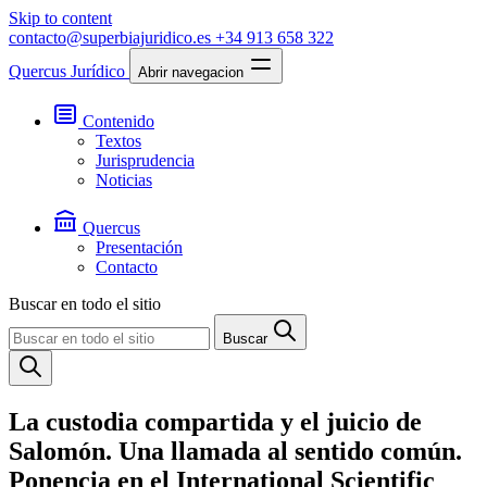
Skip to content
contacto@superbiajuridico.es
+34 913 658 322
Quercus Jurídico
Abrir navegacion
Contenido
Textos
Jurisprudencia
Noticias
Quercus
Presentación
Contacto
Buscar en todo el sitio
Buscar
La custodia compartida y el juicio de
Salomón. Una llamada al sentido común.
Ponencia en el International Scientific