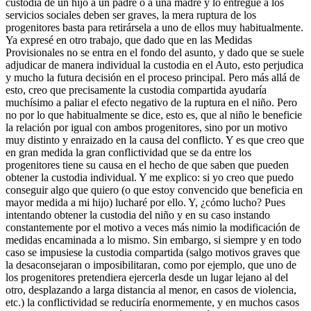
custodia de un hijo a un padre o a una madre y lo entregue a los
servicios sociales deben ser graves, la mera ruptura de los
progenitores basta para retirársela a uno de ellos muy habitualmente.
Ya expresé en otro trabajo, que dado que en las Medidas
Provisionales no se entra en el fondo del asunto, y dado que se suele
adjudicar de manera individual la custodia en el Auto, esto perjudica
y mucho la futura decisión en el proceso principal. Pero más allá de
esto, creo que precisamente la custodia compartida ayudaría
muchísimo a paliar el efecto negativo de la ruptura en el niño. Pero
no por lo que habitualmente se dice, esto es, que al niño le beneficie
la relación por igual con ambos progenitores, sino por un motivo
muy distinto y enraizado en la causa del conflicto. Y es que creo que
en gran medida la gran conflictividad que se da entre los
progenitores tiene su causa en el hecho de que saben que pueden
obtener la custodia individual. Y me explico: si yo creo que puedo
conseguir algo que quiero (o que estoy convencido que beneficia en
mayor medida a mi hijo) lucharé por ello. Y, ¿cómo lucho? Pues
intentando obtener la custodia del niño y en su caso instando
constantemente por el motivo a veces más nimio la modificación de
medidas encaminada a lo mismo. Sin embargo, si siempre y en todo
caso se impusiese la custodia compartida (salgo motivos graves que
la desaconsejaran o imposibilitaran, como por ejemplo, que uno de
los progenitores pretendiera ejercerla desde un lugar lejano al del
otro, desplazando a larga distancia al menor, en casos de violencia,
etc.) la conflictividad se reduciría enormemente, y en muchos casos