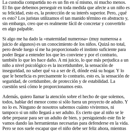
La custodia compartida no es un fin en sí mismo, ni mucho menos.
El fin que debemos perseguir en toda medida que afecte a un niño es
su felicidad, esto es, la protección de su interés superior. Pero, ¿qué
es esto? Los juristas utilizamos el tan manido término en abstracto y,
sin embargo, creo que es realmente fácil de concretar y convertirlo
en algo palpable.
Si algo me ha dado la «maternidad numerosa» (muy numerosa a
juicio de algunos) es un conocimiento de los niños. Quizá no total,
pero desde luego sí me ha proporcionado el instinto suficiente para
poder llegar a entender los que les conviene y por el contrario,
también lo que les hace daño. A mi juicio, lo que más perjudica a un
niño a nivel psicológico es la incertidumbre, la sensación de
inseguridad, no saber qué va a ser de él, dónde está su hogar. Y lo
que le beneficia es precisamente lo contrario, esto es, la sensación de
seguridad, de certidumbre, de protección y de estabilidad. La
cuestión será cómo le proporcionamos esto.
Además, quiero llamar la atención sobre el hecho de que solemos,
todos, hablar del menor como si sólo fuera un proyecto de adulto. Y
no lo es. Ninguno de nosotros sabemos cuánto viviremos, ni
tampoco si un niño llegará a ser adulto. Es cierto que al niño se le
debe preparar para ser un adulto de bien, y persiguiendo este fin le
vamos dando las herramientas necesarias para defenderse en la vida.
Pero se nos suele escapar que el niño debe ser feliz ahora, mientras