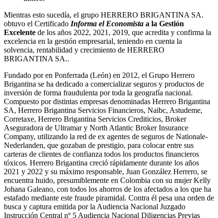
Mientras esto sucedía, el grupo HERRERO BRIGANTINA SA.
obtuvo el Certificado
Informa el Economista
a la Gestión
Excelente
de los años 2022, 2021, 2019, que acredita y confirma la
excelencia en la gestión empresarial, teniendo en cuenta la
solvencia, rentabilidad y crecimiento de HERRERO
BRIGANTINA SA..
Fundado por en Ponferrada (León) en 2012, el Grupo Herrero
Brigantina se ha dedicado a comercializar seguros y productos de
inversión de forma fraudulenta por toda la geografía nacional.
Compuesto por distintas empresas denominadas Herrero Brigantina
SA, Herrero Brigantina Servicios Financieros, Naibc, Astudeme,
Corretaxe, Herrero Brigantina Servicios Crediticios, Broker
Aseguradora de Ultramar y North Atlantic Broker Insurance
Company, utilizando la red de ex agentes de seguros de Nationale-
Nederlanden, que gozaban de prestigio, para colocar entre sus
carteras de clientes de confianza todos los productos financieros
tóxicos. Herrero Brigantina creció rápidamente durante los años
2021 y 2022 y su máximo responsable, Juan González Herrero, se
encuentra huido, presumiblemente en Colombia con su mujer Kelly
Johana Galeano, con todos los ahorros de los afectados a los que ha
estafado mediante este fraude piramidal. Contra él pesa una orden de
busca y captura emitida por la Audiencia Nacional Juzgado
Instrucción Central nº 5 Audiencia Nacional Diligencias Previas