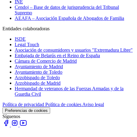
INE
Cendoj – Base de datos de jurisprudencia del Tribunal
Supremo
AEAFA – Asociación Española de Abogados de Familia
Entidades colaboradoras
ISDE
Legal Touch
Asociación de consumidores y usuarios "Extremadura Libre"
Embajada de Belarús en el Reino de España
Cámara de Comercio de Madrid
Ayuntamiento de Madrid
Ayuntamiento de Toledo
Arzobispado de Toledo
Arzobispado de Madrid
Hermandad de veteranos de las Fuerzas Armadas y de la
Guardia Civil
Política de privacidad
Política de cookies
Aviso legal
Preferencias de cookies
Síguenos