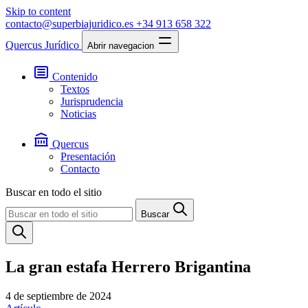
Skip to content
contacto@superbiajuridico.es
+34 913 658 322
Quercus Jurídico
Abrir navegacion
Contenido
Textos
Jurisprudencia
Noticias
Quercus
Presentación
Contacto
Buscar en todo el sitio
Buscar
La gran estafa Herrero Brigantina
4 de septiembre de 2024