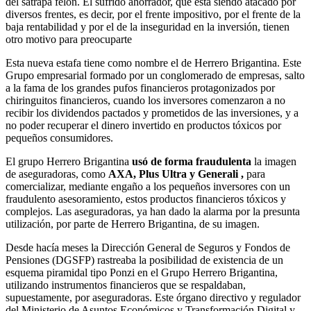
del sátrapa felón. El sufrido ahorrador, que está siendo atacado por
diversos frentes, es decir, por el frente impositivo, por el frente de la
baja rentabilidad y por el de la inseguridad en la inversión, tienen
otro motivo para preocuparte
Esta nueva estafa tiene como nombre el de Herrero Brigantina. Este
Grupo empresarial formado por un conglomerado de empresas, salto
a la fama de los grandes pufos financieros protagonizados por
chiringuitos financieros, cuando los inversores comenzaron a no
recibir los dividendos pactados y prometidos de las inversiones, y a
no poder recuperar el dinero invertido en productos tóxicos por
pequeños consumidores.
El grupo Herrero Brigantina
usó de forma fraudulenta
la imagen
de aseguradoras, como
AXA, Plus Ultra y Generali ,
para
comercializar, mediante engaño a los pequeños inversores con un
fraudulento asesoramiento, estos productos financieros tóxicos y
complejos. Las aseguradoras, ya han dado la alarma por la presunta
utilización, por parte de Herrero Brigantina, de su imagen.
Desde hacía meses la Dirección General de Seguros y Fondos de
Pensiones (DGSFP) rastreaba la posibilidad de existencia de un
esquema piramidal tipo Ponzi en el Grupo Herrero Brigantina,
utilizando instrumentos financieros que se respaldaban,
supuestamente, por aseguradoras. Este órgano directivo y regulador
del Ministerio de Asuntos Económicos y Transformación Digital y