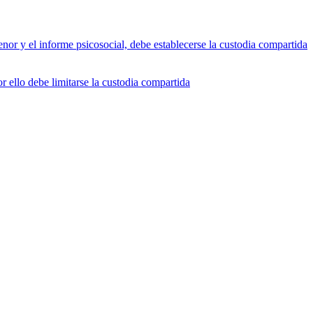
enor y el informe psicosocial, debe establecerse la custodia compartida
r ello debe limitarse la custodia compartida