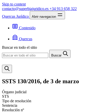
Skip to content
contacto@superbiajuridico.es
+34 913 658 322
Quercus Jurídico
Abrir navegacion
Contenido
Textos
Jurisprudencia
Quercus
Noticias
Presentación
Buscar en todo el sitio
Contacto
Buscar
SSTS 130/2016, de 3 de marzo
Órgano judicial
STS
Tipo de resolución
Sentencia
Resolución nº