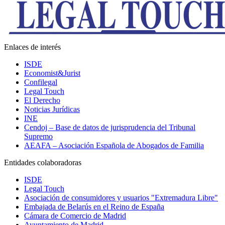
Enlaces de interés
ISDE
Economist&Jurist
Confilegal
Legal Touch
El Derecho
Noticias Jurídicas
INE
Cendoj – Base de datos de jurisprudencia del Tribunal
Supremo
AEAFA – Asociación Española de Abogados de Familia
Entidades colaboradoras
ISDE
Legal Touch
Asociación de consumidores y usuarios "Extremadura Libre"
Embajada de Belarús en el Reino de España
Cámara de Comercio de Madrid
Ayuntamiento de Madrid