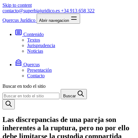
Skip to content
contacto@superbiajuridico.es
+34 913 658 322
Quercus Jurídico
Abrir navegacion
Contenido
Textos
Jurisprudencia
Noticias
Quercus
Presentación
Contacto
Buscar en todo el sitio
Buscar
Las discrepancias de una pareja son
inherentes a la ruptura, pero no por ello
debe limitarse la custodia compartida