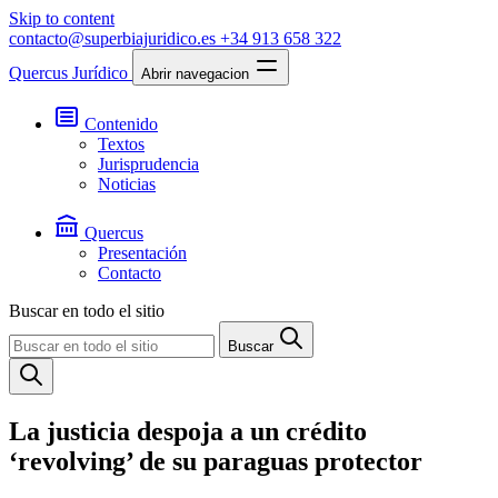
Skip to content
contacto@superbiajuridico.es
+34 913 658 322
Quercus Jurídico
Abrir navegacion
Contenido
Textos
Jurisprudencia
Noticias
Quercus
Presentación
Contacto
Buscar en todo el sitio
Buscar
La justicia despoja a un crédito
‘revolving’ de su paraguas protector