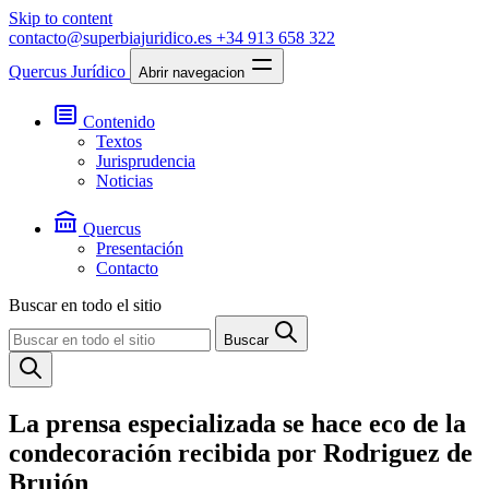
Skip to content
contacto@superbiajuridico.es
+34 913 658 322
Quercus Jurídico
Abrir navegacion
Contenido
Textos
Jurisprudencia
Noticias
Quercus
Presentación
Contacto
Buscar en todo el sitio
Buscar
La prensa especializada se hace eco de la
condecoración recibida por Rodriguez de
Brujón