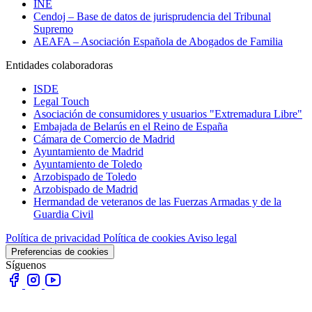
INE
Cendoj – Base de datos de jurisprudencia del Tribunal
Supremo
AEAFA – Asociación Española de Abogados de Familia
Entidades colaboradoras
ISDE
Legal Touch
Asociación de consumidores y usuarios "Extremadura Libre"
Embajada de Belarús en el Reino de España
Cámara de Comercio de Madrid
Ayuntamiento de Madrid
Ayuntamiento de Toledo
Arzobispado de Toledo
Arzobispado de Madrid
Hermandad de veteranos de las Fuerzas Armadas y de la
Guardia Civil
Política de privacidad
Política de cookies
Aviso legal
Preferencias de cookies
Síguenos