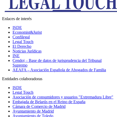
Enlaces de interés
ISDE
Economist&Jurist
Confilegal
Legal Touch
El Derecho
Noticias Jurídicas
INE
Cendoj – Base de datos de jurisprudencia del Tribunal
Supremo
AEAFA – Asociación Española de Abogados de Familia
Entidades colaboradoras
ISDE
Legal Touch
Asociación de consumidores y usuarios "Extremadura Libre"
Embajada de Belarús en el Reino de España
Cámara de Comercio de Madrid
Ayuntamiento de Madrid
Ayuntamiento de Toledo