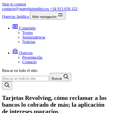
Skip to content
contacto@superbiajuridico.es
+34 913 658 322
Quercus Jurídico
Abrir navegacion
Contenido
Textos
Jurisprudencia
Noticias
Quercus
Presentación
Contacto
Buscar en todo el sitio
Buscar
Tarjetas Revolving, cómo reclamar a los
bancos lo cobrado de más; la aplicación
de intereses usurarios