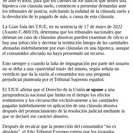
Se abre el telón, para que los clientes de los bancos que tienen una
hipoteca con clausula suelo, comiencen a presentar demandas ante
los tribunales de justicia, solicitando la nulidad de la cláusula suelo y
la devolución de lo pagado de más, a causa de esta cláusula.
La Gran Sala del TJUE, en su sentencia de 17 de mayo de 2022
(Asunto C-869/19), determina que los tribunales nacionales que
diriman un caso de cláusulas abusivas pueden examinar de oficio si
hay una infracción y decretar la restitución íntegra de las cantidades
abonadas indebidamente por esas cláusulas en una hipoteca, aunque
el consumidor afectado no haya presentado un recurso.
Esto siempre y cuando la falta de impugnación por parte del usuario
no se deba a una «pasividad total» del mismo, según señala un
veredicto que da la razón al consumidor tras una pregunta
prejudicial planteada por el Tribunal Supremo español.
El TJUE afirma que el Derecho de la Unión
se opone
a una
jurisprudencia nacional que limita en el tiempo los efectos
restitutorios y los circunscribe exclusivamente a las cantidades
pagadas indebidamente en aplicación de una cláusula abusiva
después del pronunciamiento de la resolución judicial mediante la
que se declaró ese carácter abusivo.
Después de recalcar que la protección del consumidor “no es
absoluta”, el Alto Tribunal Europeo estima que los juzgados