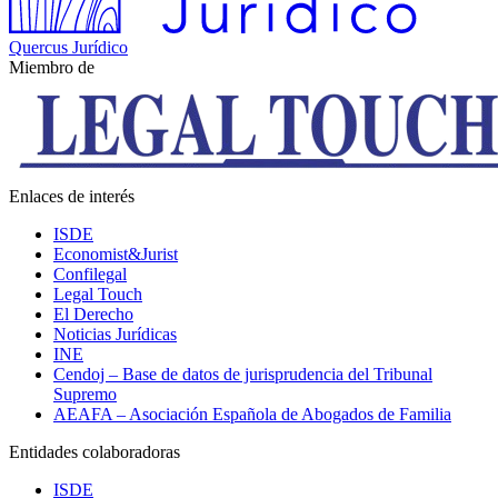
Quercus Jurídico
Miembro de
Enlaces de interés
ISDE
Economist&Jurist
Confilegal
Legal Touch
El Derecho
Noticias Jurídicas
INE
Cendoj – Base de datos de jurisprudencia del Tribunal
Supremo
AEAFA – Asociación Española de Abogados de Familia
Entidades colaboradoras
ISDE