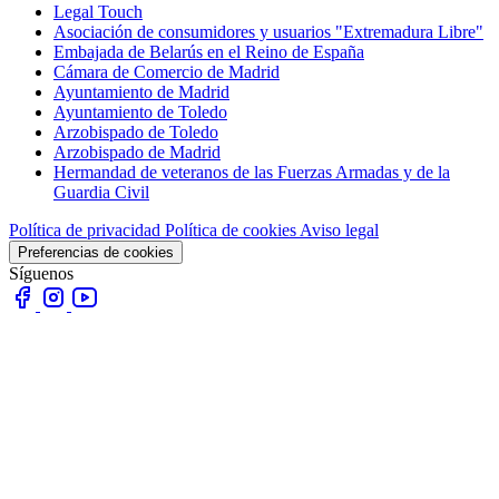
Legal Touch
Asociación de consumidores y usuarios "Extremadura Libre"
Embajada de Belarús en el Reino de España
Cámara de Comercio de Madrid
Ayuntamiento de Madrid
Ayuntamiento de Toledo
Arzobispado de Toledo
Arzobispado de Madrid
Hermandad de veteranos de las Fuerzas Armadas y de la
Guardia Civil
Política de privacidad
Política de cookies
Aviso legal
Preferencias de cookies
Síguenos