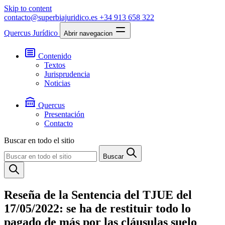
Skip to content
contacto@superbiajuridico.es
+34 913 658 322
Quercus Jurídico
Abrir navegacion
Contenido
Textos
Jurisprudencia
Noticias
Quercus
Presentación
Contacto
Buscar en todo el sitio
Buscar
Reseña de la Sentencia del TJUE del
17/05/2022: se ha de restituir todo lo
pagado de más por las cláusulas suelo