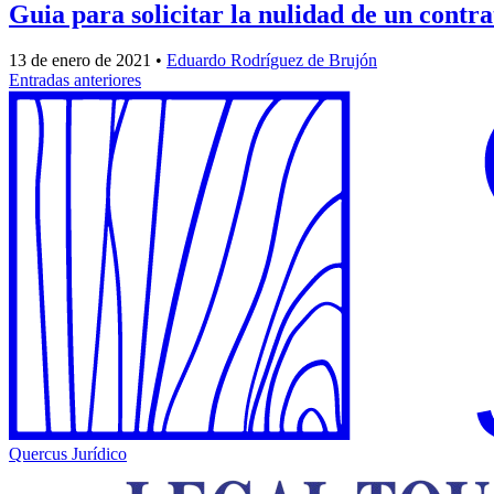
Guia para solicitar la nulidad de un cont
13 de enero de 2021
•
Eduardo Rodríguez de Brujón
Navegación
Entradas anteriores
de
entradas
Quercus Jurídico