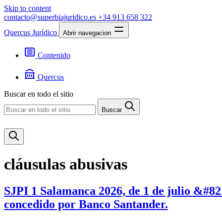
Skip to content
contacto@superbiajuridico.es
+34 913 658 322
Quercus Jurídico
Abrir navegacion
Contenido
Textos
Jurisprudencia
Quercus
Noticias
Presentación
Buscar en todo el sitio
Contacto
Buscar
cláusulas abusivas
SJPI 1 Salamanca 2026, de 1 de julio &#821
concedido por Banco Santander.