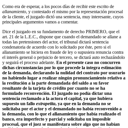
Como era de esperar, a los pocos días de recibir este escrito de
allanamiento
, y contestado el mismo por la representación procesal
de la cliente, el juzgado dictó una sentencia, muy interesante, cuyos
principales argumentos vamos a comentar.
Dice el juzgado en su fundamento de derecho PRIMERO, que el
art. 21 de la L.E.C., dispone que cuando el demandado se allane a
todas las pretensiones del actor, el tribunal dictará sentencia
condenatoria de acuerdo con lo solicitado por éste, pero si el
allanamiento se hiciera en fraude de ley o supusiera renuncia contra
el interés general o perjuicio de tercero, se dictará auto rechazándolo
y seguirá el proceso adelante.
En el presente caso no concurren
dichas circunstancias por lo que procede la íntegra estimación
de la demanda, declarando la nulidad del contrato por usurario
no habiendo lugar a realizar ningún pronunciamiento relativo a
la restitución a la parte demandada del saldo a su favor
resultante de la tarjeta de crédito por cuanto no se ha
formulado reconvención. El juzgado no podía dictar una
sentencia reclamado a la actora el capital, ya que hubiera
supuesto un fallo
extrapetita
, ya que en la demanda no se
solicitaba por el actor y el demandado no había reconvenido a
la demanda, con lo que el allanamiento que había realizado el
banco, era imperfecto y parcial y solicitaba un imposible
procesal, que el juez se manifestara sobre algo que no habían