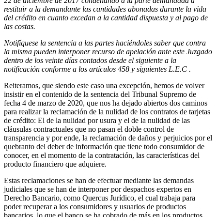
22 de diciembre de 2017 condenando a la parte demandada a
restituir a la demandante las cantidades abonadas durante la vida
del crédito en cuanto excedan a la cantidad dispuesta y al pago de
las costas.
Notifíquese la sentencia a las partes haciéndoles saber que contra
la misma pueden interponer recurso de apelación ante este Juzgado
dentro de los veinte días contados desde el siguiente a la
notificación conforme a los artículos 458 y siguientes L.E.C .
Reiteramos, que siendo este caso una excepción, hemos de volver
insistir en el contenido de la sentencia del Tribunal Supremo de
fecha 4 de marzo de 2020, que nos ha dejado abiertos dos caminos
para realizar la reclamación de la nulidad de los contratos de tarjetas
de crédito: El de la nulidad por usura y el de la nulidad de las
cláusulas contractuales que no pasan el doble control de
transparencia y por ende, la reclamación de daños y perjuicios por el
quebranto del deber de información que tiene todo consumidor de
conocer, en el momento de la contratación, las características del
producto financiero que adquiere
.
Estas reclamaciones se han de efectuar mediante las demandas
judiciales que se han de interponer por despachos expertos en
Derecho Bancario, como Quercus Jurídico, el cual trabaja para
poder recuperar a los consumidores y usuarios de productos
bancarios, lo que el banco se ha cobrado de más en los productos