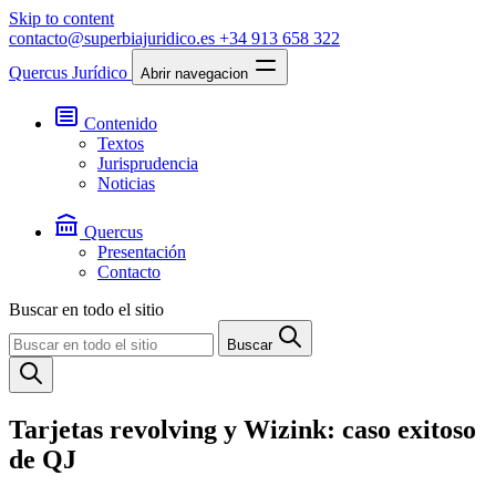
Skip to content
contacto@superbiajuridico.es
+34 913 658 322
Quercus Jurídico
Abrir navegacion
Contenido
Textos
Jurisprudencia
Noticias
Quercus
Presentación
Contacto
Buscar en todo el sitio
Buscar
Tarjetas revolving y Wizink: caso exitoso
de QJ