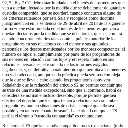
92, 5 , 6 y 7 CC debe estar fundada en el interés de los menores que
van a quedar afectados por la medida que se deba tomar de guarda y
custodia compartida, que se acordará cuando concurran alguno de
los criterios reiterados por esta Sala y recogidos como doctrina
jurisprudencial en la sentencia de 29 de abril de 2013 de la siguiente
forma «debe estar fundada en el interés de los menores que van a
quedar afectados por la medida que se deba tomar, que se acordará
cuando concurran criterios tales como la práctica anterior de los
progenitores en sus relaciones con el menor y sus aptitudes
personales; los deseos manifestados por los menores competentes; el
número de hijos; el cumplimiento por parte de los progenitores de
sus deberes en relación con los hijos y el respeto mutuo en sus
relaciones personales; el resultado de los informes exigidos
legalmente, y, en definitiva, cualquier otro que permita a los menores
una vida adecuada, aunque en la práctica pueda ser más compleja
que la que se lleva a cabo cuando los progenitores conviven.
Señalando que la redacción del artículo 92 no permite concluir que
se trate de una medida excepcional, sino que al contrario, habrá de
considerarse normal e incluso deseable, porque permite que sea
efectivo el derecho que los hijos tienen a relacionarse con ambos
progenitores, aun en situaciones de crisis, siempre que ello sea
posible y en tanto en cuanto lo sea»”. La claridad con que el TS
perfila el término “custodia compartida” es contundente.
Recuerda el TS que la custodia compartida no es excepcional (todo