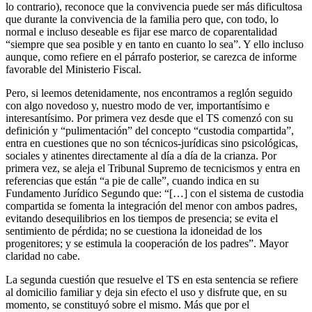
lo contrario), reconoce que la convivencia puede ser más dificultosa
que durante la convivencia de la familia pero que, con todo, lo
normal e incluso deseable es fijar ese marco de coparentalidad
“siempre que sea posible y en tanto en cuanto lo sea”. Y ello incluso
aunque, como refiere en el párrafo posterior, se carezca de informe
favorable del Ministerio Fiscal.
Pero, si leemos detenidamente, nos encontramos a reglón seguido
con algo novedoso y, nuestro modo de ver, importantísimo e
interesantísimo. Por primera vez desde que el TS comenzó con su
definición y “pulimentación” del concepto “custodia compartida”,
entra en cuestiones que no son técnicos-jurídicas sino psicológicas,
sociales y atinentes directamente al día a día de la crianza. Por
primera vez, se aleja el Tribunal Supremo de tecnicismos y entra en
referencias que están “a pie de calle”, cuando indica en su
Fundamento Jurídico Segundo que: “[…] con el sistema de custodia
compartida se fomenta la integración del menor con ambos padres,
evitando desequilibrios en los tiempos de presencia; se evita el
sentimiento de pérdida; no se cuestiona la idoneidad de los
progenitores; y se estimula la cooperación de los padres”. Mayor
claridad no cabe.
La segunda cuestión que resuelve el TS en esta sentencia se refiere
al domicilio familiar y deja sin efecto el uso y disfrute que, en su
momento, se constituyó sobre el mismo. Más que por el