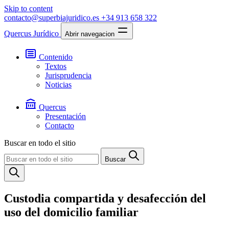
Skip to content
contacto@superbiajuridico.es
+34 913 658 322
Quercus Jurídico
Abrir navegacion
Contenido
Textos
Jurisprudencia
Noticias
Quercus
Presentación
Contacto
Buscar en todo el sitio
Buscar
Custodia compartida y desafección del
uso del domicilio familiar